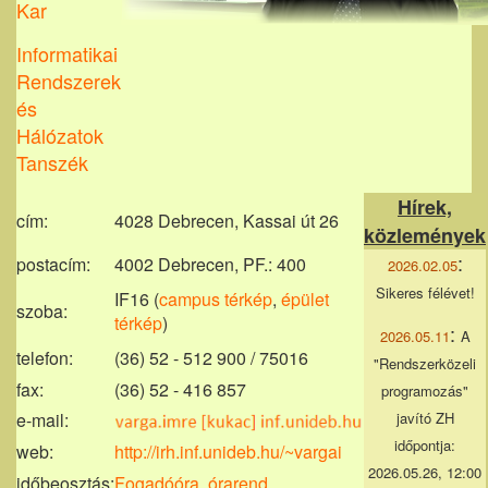
Kar
Informatikai
Rendszerek
és
Hálózatok
Tanszék
Hírek,
cí­m:
4028 Debrecen, Kassai út 26
közlemények
:
postacím:
4002 Debrecen, PF.: 400
2026.02.05
Sikeres félévet!
IF16 (
campus térkép
,
épület
szoba:
térkép
)
:
2026.05.11
A
telefon:
(36) 52 - 512 900 / 75016
"Rendszerközeli
fax:
(36) 52 - 416 857
programozás"
e-mail:
javító ZH
időpontja:
web:
http://irh.inf.unideb.hu/~vargai
2026.05.26, 12:00
időbeosztás:
Fogadóóra, órarend