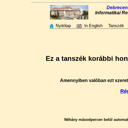
Debrecen
Informatikai R
Nyitólap
In English
Tanszék
Ez a tanszék korábbi hon
Amennyiben valóban ezt szeretné
Ré
Néhány másodpercen belül automatik