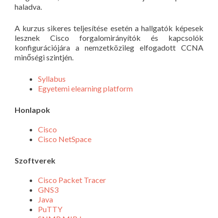
haladva.
A kurzus sikeres teljesítése esetén a hallgatók képesek
lesznek Cisco forgalomirányítók és kapcsolók
konfigurációjára a nemzetközileg elfogadott CCNA
minőségi szintjén.
Syllabus
Egyetemi elearning platform
Honlapok
Cisco
Cisco NetSpace
Szoftverek
Cisco Packet Tracer
GNS3
Java
PuTTY