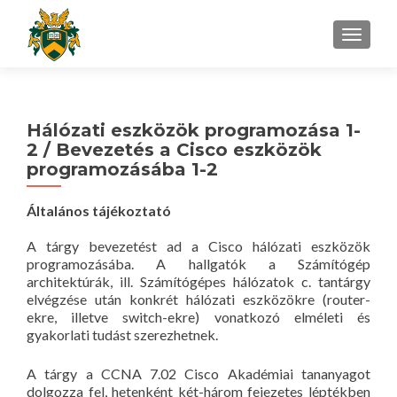
TOGGLE
Hálózati eszközök programozása 1-
2 / Bevezetés a Cisco eszközök
programozásába 1-2
Általános tájékoztató
A tárgy bevezetést ad a Cisco hálózati eszközök
programozásába. A hallgatók a Számítógép
architektúrák, ill. Számítógépes hálózatok c. tantárgy
elvégzése után konkrét hálózati eszközökre (router-
ekre, illetve switch-ekre) vonatkozó elméleti és
gyakorlati tudást szerezhetnek.
A tárgy a CCNA 7.02 Cisco Akadémiai tananyagot
dolgozza fel, hetenként két-három fejezetes léptékben