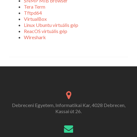
SNMP MIB browser
Tera Term
Tftpd64
VirtualBox
Linux Ubuntu virtuális gép
ReacOS virtuális gép
Wireshark
Debreceni Egyetem, Informatikai Kar, 4028 Debrecen,
Kassai út 26.