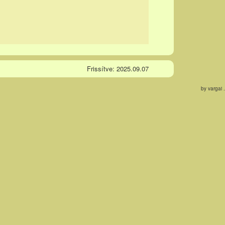
Frissítve: 2025.09.07
by vargai .