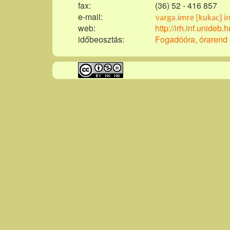
fax:
(36) 52 - 416 857
e-mail:
web:
http://irh.inf.unideb.
időbeosztás:
Fogadóóra, órarend