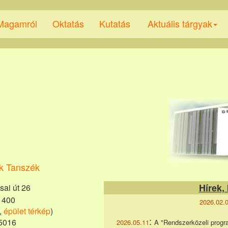
Magamról
Oktatás
Kutatás
Aktuális tárgyak
ok Tanszék
Hírek,
ai út 26
 400
2026.02.
,
épület térkép
)
:
75016
2026.05.11
A "Rendszerközeli progra